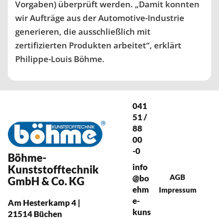
Vorgaben) überprüft werden. „Damit konnten
wir Aufträge aus der Automotive-Industrie
generieren, die ausschließlich mit
zertifizierten Produkten arbeitet“, erklärt
Philippe-Louis Böhme.
041
51 /
88
00
-0
Böhme-
info
Kunststofftechnik
AGB
@bo
GmbH & Co. KG
ehm
Impressum
e-
Am Hesterkamp 4 |
kuns
21514 Büchen