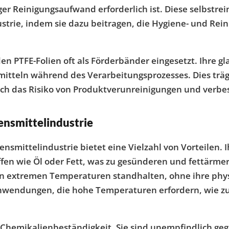
r Reinigungsaufwand erforderlich ist. Diese selbstrei
ustrie, indem sie dazu beitragen, die Hygiene- und Re
 PTFE-Folien oft als Förderbänder eingesetzt. Ihre gl
tteln während des Verarbeitungsprozesses. Dies trägt 
uch das Risiko von Produktverunreinigungen und verbes
ensmittelindustrie
nsmittelindustrie bietet eine Vielzahl von Vorteilen.
fen wie Öl oder Fett, was zu gesünderen und fettärmer
en extremen Temperaturen standhalten, ohne ihre phys
r Anwendungen, die hohe Temperaturen erfordern, wie 
hre Chemikalienbeständigkeit. Sie sind unempfindlich g